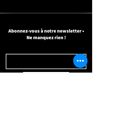
Abonnez-vous à notre newsletter •
Ne manquez rien !
Courriel
S'abonner
20 Allée de Hambourg, Suite 220 (Agora) Gatineau,
QC J9J 4K3
819-328-8187