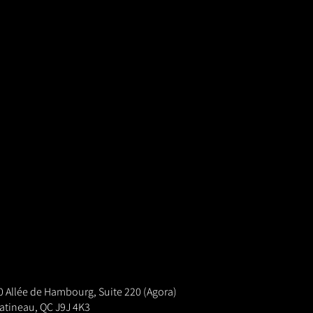
0 Allée de Hambourg, Suite 220 (Agora)
atineau, QC J9J 4K3