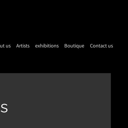
ut us
Artists
exhibitions
Boutique
Contact us
rs